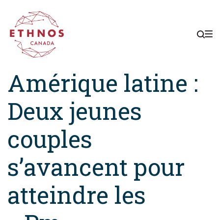
Skip
Skip
Skip
to
to
to
main
content
footer
navigation
Amérique latine :
Deux jeunes
couples
s’avancent pour
atteindre les