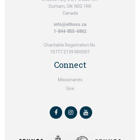
Durham, ON N0G 1R0
Canada
info@ethnos.ca
1-844-855-6862
Charitable Registration No.
10777 2139 RR0001
Connect
Missionaries
Give
Facebook
Instagram
Youtube