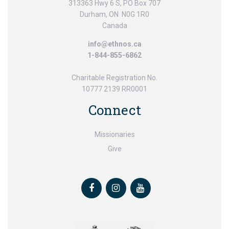
313363 Hwy 6 S, PO Box 707
Durham, ON N0G 1R0
Canada
info@ethnos.ca
1-844-855-6862
Charitable Registration No.
10777 2139 RR0001
Connect
Missionaries
Give
Facebook
Instagram
Youtube