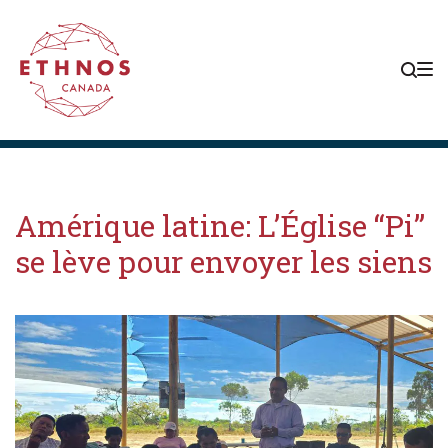
Skip
Skip
Skip
to
to
to
main
content
footer
navigation
Amérique latine: L’Église “Pi”
se lève pour envoyer les siens