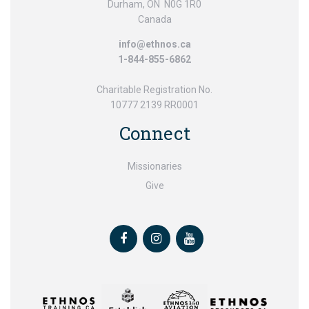
Durham, ON N0G 1R0
Canada
info@ethnos.ca
1-844-855-6862
Charitable Registration No.
10777 2139 RR0001
Connect
Missionaries
Give
Facebook
Instagram
Youtube