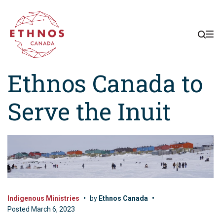
Skip
Skip
Skip
to
to
to
main
content
footer
navigation
Ethnos Canada to
Serve the Inuit
Indigenous Ministries
•
by
Ethnos Canada
•
Posted
March 6, 2023