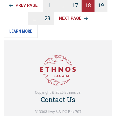
1
…
17
18
19
PREV PAGE
Posts
…
23
NEXT PAGE
pagination
LEARN MORE
LEARN MORE
LEARN MORE
LEARN MORE
LEARN MORE
LEARN MORE
LEARN MORE
LEARN MORE
LEARN MORE
LEARN MORE
LEARN MORE
LEARN MORE
Copyright © 2026 Ethnos.ca.
Contact Us
313363 Hwy 6 S, PO Box 707