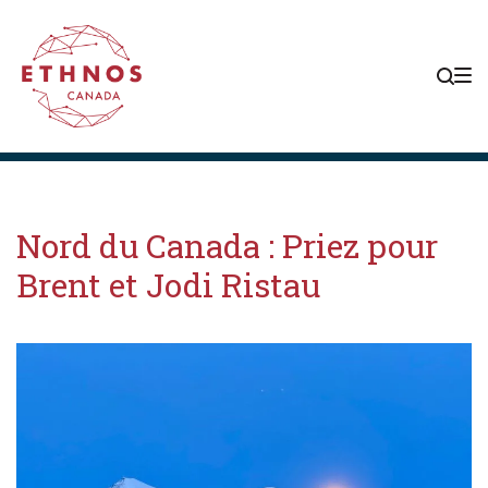
Skip
Skip
Skip
to
to
to
main
content
footer
navigation
Nord du Canada : Priez pour
Brent et Jodi Ristau