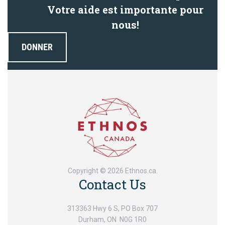
Votre aide est importante pour
nous!
DONNER
Copyright © 2026 Ethnos.ca.
Contact Us
313363 Hwy 6 S, PO Box 707
Durham, ON N0G 1R0