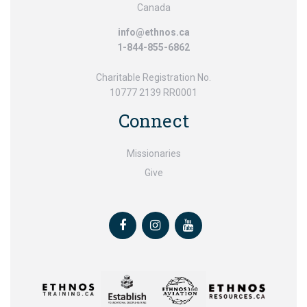
Canada
info@ethnos.ca
1-844-855-6862
Charitable Registration No.
10777 2139 RR0001
Connect
Missionaries
Give
Facebook
Instagram
Youtube